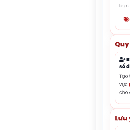
bạn 
Quy 
B
số 
Tạo 
vực
cho 
Lưu 