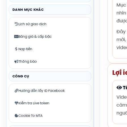
Mục 
DANH MỤC KHÁC
nhìn
được
Lịch sử giao dịch
Đây 
Bảng giá & cấp bậc
mới,
vide
Nạp tiền
Thông báo
Lợi 
CÔNG CỤ
T
Hướng dẫn lấy ID Facebook
Vide
Kiểm tra Live token
cảm 
ngườ
Cookie To MTA