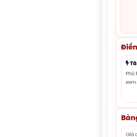
Điểm
Tă
Phù 
xem 
Bản
Giá 