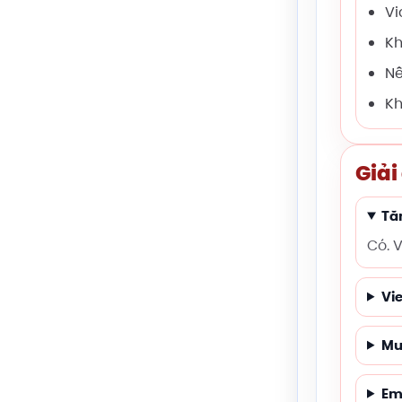
Vi
Kh
Nê
Kh
Giải
Tă
Có. 
Vi
Mu
Em