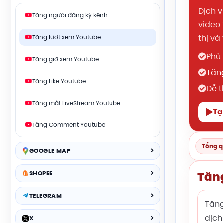
Dịch v
Tăng người đăng ký kênh
video 
thị và
Tăng lượt xem Youtube
Phù 
Tăng giờ xem Youtube
Tăng
Tăng Like Youtube
Dễ t
Tăng mắt LiveStream Youtube
Tạ
Tăng Comment Youtube
Tổng 
GOOGLE MAP
SHOPEE
Tăng
TELEGRAM
Tăng
dịch
X