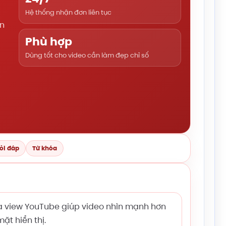
Hệ thống nhận đơn liên tục
ển
Phù hợp
Dùng tốt cho video cần làm đẹp chỉ số
ỏi đáp
Từ khóa
 view YouTube giúp video nhìn mạnh hơn
ặt hiển thị.