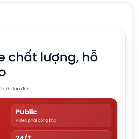
e chất lượng, hỗ
eo
c khi tạo đơn.
Public
Video phải công khai
24/7