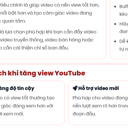
tiêu chính là giúp video có nền view tốt hơn,
Buf
 nổi bật hơn và tạo cảm giác video đang
kéo
 quan tâm.
Hữu
đan
là lựa chọn phù hợp khi bạn cần đẩy video
 video truyền thông, video bán hàng hoặc
Dễ 
o cần cải thiện chỉ số ban đầu.
tự 
ích khi tăng view YouTube
ăng độ tin cậy
Hỗ trợ video mới
o có view tốt thường tạo
Phù hợp cho video đang
giác đáng xem hơn với
nền lượt xem rõ hơn tron
i xem mới.
đoạn đầu.