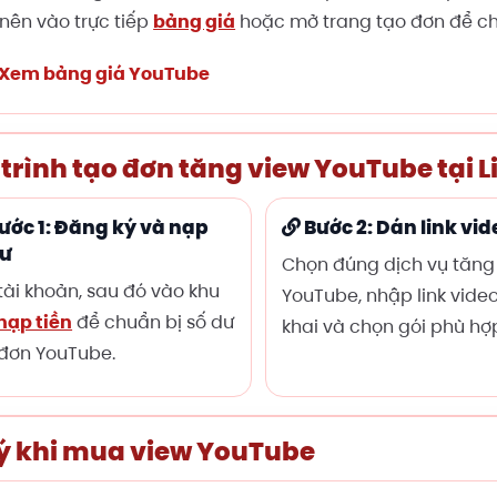
nên vào trực tiếp
bảng giá
hoặc mở trang tạo đơn để ch
Xem bảng giá YouTube
Vào trang tạo đơn
trình tạo đơn tăng view YouTube tại L
ước 1: Đăng ký và nạp
Bước 2: Dán link vid
dư
Chọn đúng dịch vụ tăng
tài khoản, sau đó vào khu
YouTube, nhập link vide
nạp tiền
để chuẩn bị số dư
khai và chọn gói phù hợ
đơn YouTube.
ý khi mua view YouTube