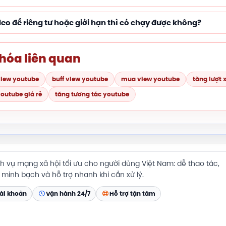
deo để riêng tư hoặc giới hạn thì có chạy được không?
hóa liên quan
view youtube
buff view youtube
mua view youtube
tăng lượt
outube giá rẻ
tăng tương tác youtube
h vụ mạng xã hội tối ưu cho người dùng Việt Nam: dễ thao tác,
 minh bạch và hỗ trợ nhanh khi cần xử lý.
ài khoản
Vận hành 24/7
Hỗ trợ tận tâm