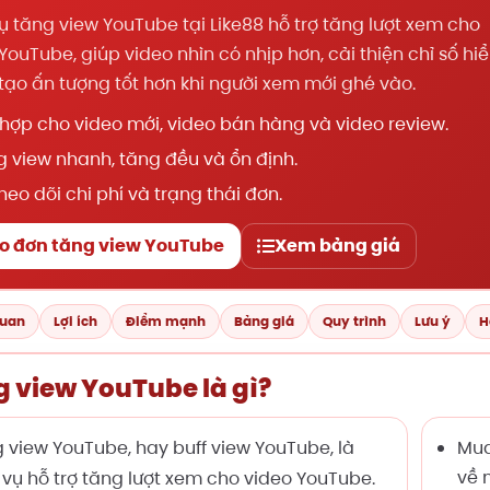
ụ tăng view YouTube tại Like88 hỗ trợ tăng lượt xem cho
YouTube, giúp video nhìn có nhịp hơn, cải thiện chỉ số hi
 tạo ấn tượng tốt hơn khi người xem mới ghé vào.
hợp cho video mới, video bán hàng và video review.
 view nhanh, tăng đều và ổn định.
heo dõi chi phí và trạng thái đơn.
o đơn tăng view YouTube
Xem bảng giá
quan
Lợi ích
Điểm mạnh
Bảng giá
Quy trình
Lưu ý
H
 view YouTube là gì?
 view YouTube, hay buff view YouTube, là
Mua
về m
 vụ hỗ trợ tăng lượt xem cho video YouTube.