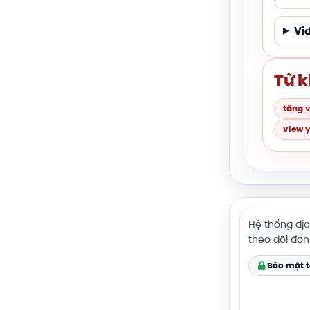
Vi
Từ k
tăng 
view y
Hệ thống dịc
theo dõi đơn
Bảo mật t