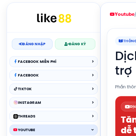
Youtube
THÔNG
ĐĂNG NHẬP
ĐĂNG KÝ
Dịc
FACEBOOK MIỄN PHÍ
trợ
FACEBOOK
Phần thôn
TIKTOK
INSTAGRAM
Dị
THREADS
Tăn
dễ 
YOUTUBE