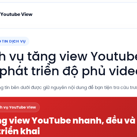
Youtube View
/
 TIN DỊCH VỤ
h vụ tăng view Youtub
 phát triển độ phủ vid
g tin bên dưới được giữ nguyên nội dung để bạn tiện tra cứu trướ
ch vụ YouTube View
g view YouTube nhanh, đều và
triển khai