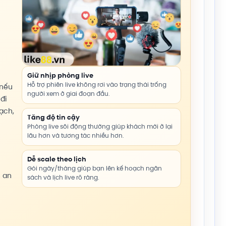
Giữ nhịp phòng live
Hỗ trợ phiên live không rơi vào trạng thái trống
 nếu
người xem ở giai đoạn đầu.
đi
oạch,
Tăng độ tin cậy
Phòng live sôi động thường giúp khách mới ở lại
lâu hơn và tương tác nhiều hơn.
Dễ scale theo lịch
Gói ngày/tháng giúp bạn lên kế hoạch ngân
m
an
sách và lịch live rõ ràng.