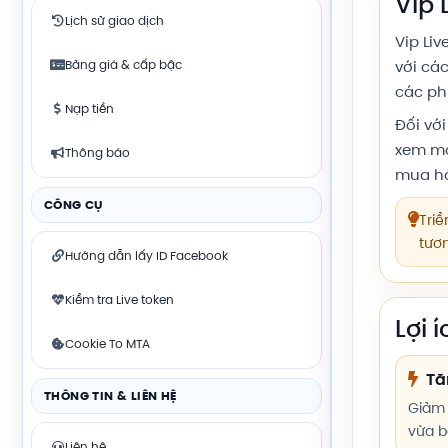
Vip 
Lịch sử giao dịch
Vip Liv
Bảng giá & cấp bậc
với cá
các ph
Nạp tiền
Đối với
xem mớ
Thông báo
mua h
CÔNG CỤ
Triể
tươ
Hướng dẫn lấy ID Facebook
Kiểm tra Live token
Lợi 
Cookie To MTA
Tă
THÔNG TIN & LIÊN HỆ
Giảm 
vừa b
Liên hệ