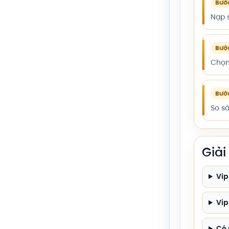
Bướ
Nạp 
Bướ
Chọn 
Bướ
So s
Giả
Vip
Vip
Có 