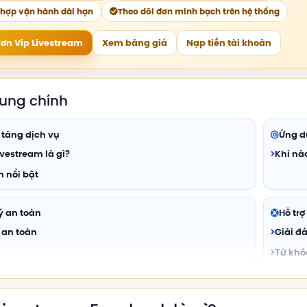
 hợp vận hành dài hạn
Theo dõi đơn minh bạch trên hệ thống
ơn Vip Livestream
Xem bảng giá
Nạp tiền tài khoản
dung chính
 tảng dịch vụ
Ứng d
ivestream là gì?
Khi nào
ch nổi bật
ý an toàn
Hỗ tr
 an toàn
Giải đ
Từ khó