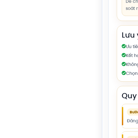
Dễ ch
soát 
Lưu 
Ưu ti
Kết h
Không
Chọn 
Quy 
Bước
Đăng