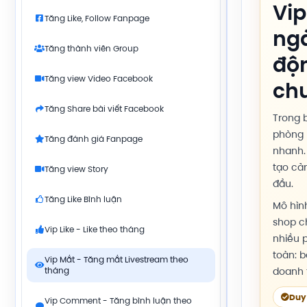
Vip
Tăng Like, Follow Fanpage
ngà
Tăng thành viên Group
độn
Tăng view Video Facebook
ch
Tăng Share bài viết Facebook
Trong 
phòng 
Tăng đánh giá Fanpage
nhanh. 
tạo cả
Tăng view Story
đầu.
Tăng Like Bình luận
Mô hìn
shop c
Vip Like - Like theo tháng
nhiều p
toàn: 
Vip Mắt - Tăng mắt Livestream theo
tháng
doanh t
Duy 
Vip Comment - Tăng bình luận theo