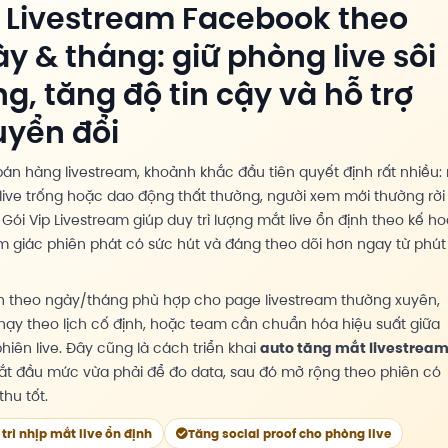
 Livestream Facebook theo
y & tháng: giữ phòng live sôi
g, tăng độ tin cậy và hỗ trợ
uyển đổi
bán hàng livestream, khoảnh khắc đầu tiên quyết định rất nhiều:
live trống hoặc dao động thất thường, người xem mới thường rời 
Gói Vip Livestream giúp duy trì lượng mắt live ổn định theo kế h
m giác phiên phát có sức hút và đáng theo dõi hơn ngay từ phút
h theo ngày/tháng phù hợp cho page livestream thường xuyên,
hạy theo lịch cố định, hoặc team cần chuẩn hóa hiệu suất giữa
hiên live. Đây cũng là cách triển khai
auto tăng mắt livestrea
bắt đầu mức vừa phải để đo data, sau đó mở rộng theo phiên có
hu tốt.
trì nhịp mắt live ổn định
Tăng social proof cho phòng live