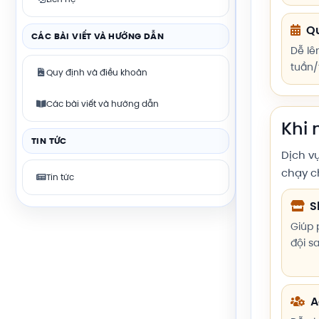
Qu
CÁC BÀI VIẾT VÀ HƯỚNG DẪN
Dễ lê
tuần/
Quy định và điều khoản
Các bài viết và hướng dẫn
Khi 
TIN TỨC
Dịch v
chạy c
Tin tức
S
Giúp 
đội s
A