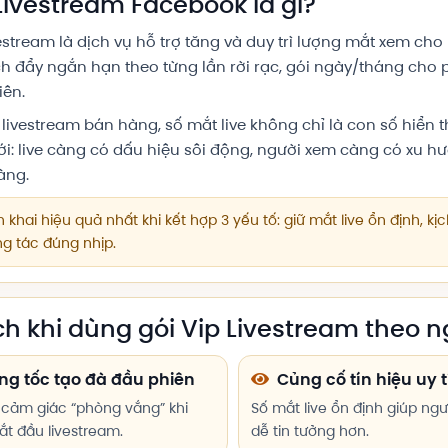
Livestream Facebook là gì?
estream là dịch vụ hỗ trợ tăng và duy trì lượng mắt xem cho
ch đẩy ngắn hạn theo từng lần rời rạc, gói ngày/tháng cho 
iên.
 livestream bán hàng, số mắt live không chỉ là con số hiển 
i: live càng có dấu hiệu sôi động, người xem càng có xu hư
àng.
n khai hiệu quả nhất khi kết hợp 3 yếu tố: giữ mắt live ổn định, k
ng tác đúng nhịp.
ích khi dùng gói Vip Livestream theo
ng tốc tạo đà đầu phiên
Củng cố tín hiệu uy t
cảm giác “phòng vắng” khi
Số mắt live ổn định giúp ngư
ắt đầu livestream.
dễ tin tưởng hơn.