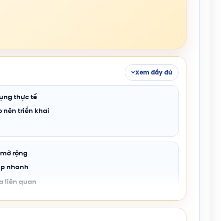
Xem đầy đủ
ụng thực tế
 nên triển khai
ợ mở rộng
áp nhanh
a liên quan