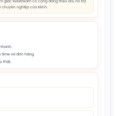
 giác livestream có cộng đồng theo dõi, hỗ trợ
ộ chuyên nghiệp của kênh.
 nhanh.
h time và đơn hàng.
u thật.