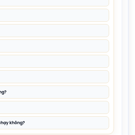
ông?
 chạy không?