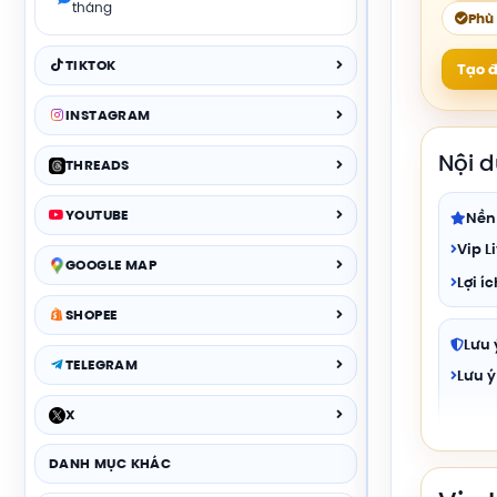
tháng
Phù
TIKTOK
Tạo đ
INSTAGRAM
Nội 
THREADS
YOUTUBE
Nền
Vip L
GOOGLE MAP
Lợi í
SHOPEE
Lưu 
TELEGRAM
Lưu ý
X
DANH MỤC KHÁC