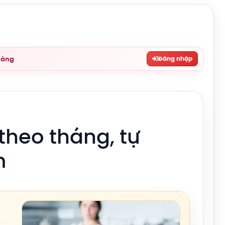
háng
Đăng nhập
theo tháng, tự
m