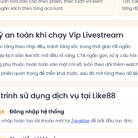
uẩn hóa báo cáo theo phiên, theo tuần và kiểm
Tạo cảm
ngân sách theo từng account.
tăng đ
ý an toàn khi chạy Vip Livestream
ên tăng theo nhịp đều, tránh tăng sốc trong thời gian rất ngắn.
ợp kịch bản live tốt: mở đầu rõ ràng, CTA ngắn gọn, xử lý câu hỏi
 phụ thuộc hoàn toàn vào một chỉ số; luôn theo dõi thêm watc
phiên quan trọng để triển khai trước, sau đó mở rộng theo dữ liệ
trình sử dụng dịch vụ tại Like88
Đăng nhập hệ thống
 1
 nhập hoặc tạo tài khoản mới tại
/register
để bắt đầu tạo đơn.