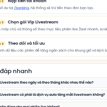
Nạp tiền tài khoản
c 2
số dư tại
/banking
, hệ thống sẽ trừ tiền theo đơn bạn tạo.
Chọn gói Vip Livestream
c 3
máy chủ và thông số theo mục tiêu phiên live (test nhanh, scale
Theo dõi và tối ưu
c 4
ánh dữ liệu các phiên để tăng ngân sách cho khung giờ và kịch 
i đáp nhanh
 Livestream theo ngày và theo tháng khác nhau thế nào?
 Livestream có phải là dịch vụ auto tăng mắt livestream không?
nên dùng cho mọi phiên live không?