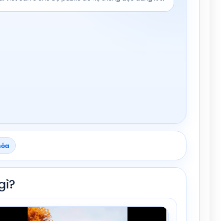
hóa
gì?