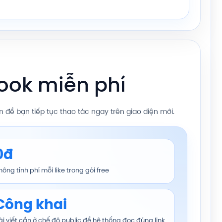
ook miễn phí
 để bạn tiếp tục thao tác ngay trên giao diện mới.
0đ
hông tính phí mỗi like trong gói free
Công khai
ài viết cần ở chế độ public để hệ thống đọc đúng link