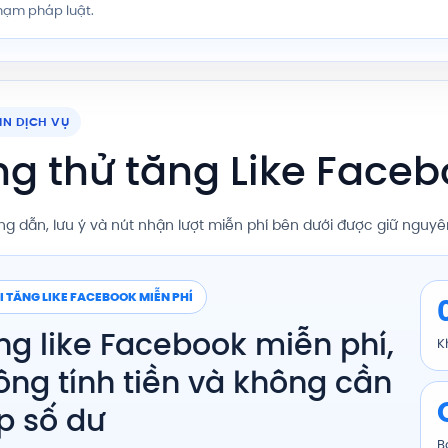
hạm pháp luật.
IN DỊCH VỤ
g thử tăng Like Faceb
g dẫn, lưu ý và nút nhận lượt miễn phí bên dưới được giữ nguyên
I TĂNG LIKE FACEBOOK MIỄN PHÍ
ng like Facebook miễn phí,
K
ông tính tiền và không cần
p số dư
B