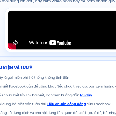
 mới dùng lần đầu, hãy xem video ngắn này để nắm nhanh quy tr
U KIỆN VÀ LƯU Ý
y là gói miễn phí, hệ thống không tính tiền
i viết Facebook cần để công khai. Nếu chưa thiết lập, bạn xem hướng
u chưa biết lấy link bài viết, bạn xem hướng dẫn
tại đây
.
i dung bài viết cần tuân thủ
Tiêu chuẩn cộng đồng
của Facebook.
ông sử dụng dịch vụ cho nội dung liên quan đến cờ bạc, lô đề, bôi nhọ, b