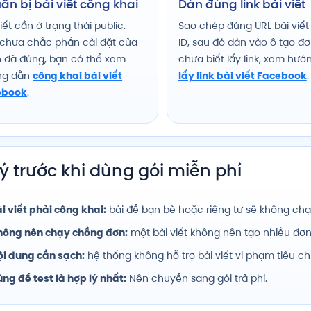
ẩn bị bài viết công khai
Dán đúng link bài viết
iết cần ở trạng thái public.
Sao chép đúng URL bài viết
chưa chắc phần cài đặt của
ID, sau đó dán vào ô tạo đ
 đã đúng, bạn có thể xem
chưa biết lấy link, xem hướ
ng dẫn
công khai bài viết
lấy link bài viết Facebook
.
ebook
.
ý trước khi dùng gói miễn phí
i viết phải công khai:
bài để bạn bè hoặc riêng tư sẽ không chạ
hông nên chạy chồng đơn:
một bài viết không nên tạo nhiều đơn
ội dung cần sạch:
hệ thống không hỗ trợ bài viết vi phạm tiêu c
ng để test là hợp lý nhất:
Nên chuyển sang gói trả phí.