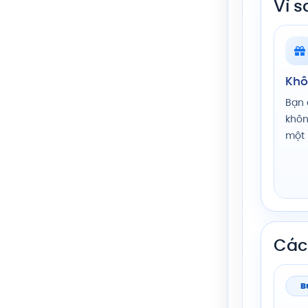
Vì 
Khô
Bạn 
khôn
một b
Cách
B