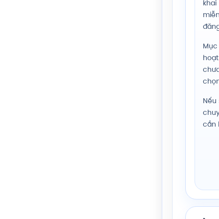
khai
miễn
đăng
Mục 
hoạt
chưa
chọn
Nếu 
chu
cần 