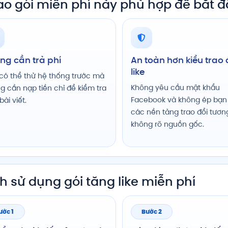
sao gói miễn phí này phù hợp để bắt 
ng cần trả phí
An toàn hơn kiểu trao 
like
có thể thử hệ thống trước mà
Không yêu cầu mật khẩu
g cần nạp tiền chỉ để kiểm tra
Facebook và không ép bạn
ài viết.
các nền tảng trao đổi tươn
không rõ nguồn gốc.
 sử dụng gói tăng like miễn phí
ước 1
Bước 2