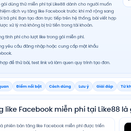
 gói dùng thử miễn phí tại Like88 dành cho người muốn
ghiệm dịch vụ tăng like Facebook trước khi mở rộng sang
i trả phí. Bạn tạo đơn trực tiếp trên hệ thống, bài viết hợp
được xử lý mà không bị trừ tiền trong tài khoản.
g tính phí cho lượt like trong gói miễn phí.
ng yêu cầu đăng nhập hoặc cung cấp mật khẩu
ebook.
hợp để thử bài, test link và làm quen quy trình tạo đơn.
quan
Điểm nổi bật
Cách dùng
Lưu ý
Giải đáp
Từ k
 like Facebook miễn phí tại Like88 là 
là phiên bản tăng like Facebook miễn phí được triển