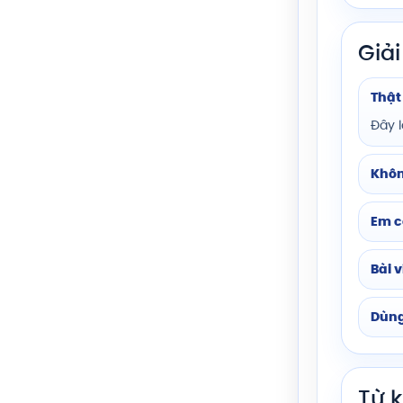
Giả
Thật
Đây l
Khôn
Em c
Bài 
Dùng
Từ 