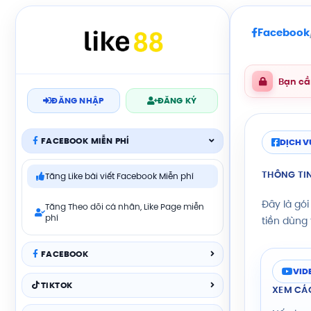
Facebook
Bạn cầ
ĐĂNG NHẬP
ĐĂNG KÝ
FACEBOOK MIỄN PHÍ
DỊCH V
THÔNG TIN
Tăng Like bài viết Facebook Miễn phí
Đây là gói
Tăng Theo dõi cá nhân, Like Page miễn
phí
tiền dùng 
FACEBOOK
VID
TIKTOK
XEM CÁC