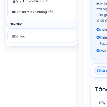
Quy định và điều khoản
Đây là
trải n
Các bài viết và hướng dẫn
các gó
lệ sẽ 
TIN TỨC
Khôn
Tin tức
Khô
Fac
Phù 
Tổng 
Tăng
Đây 