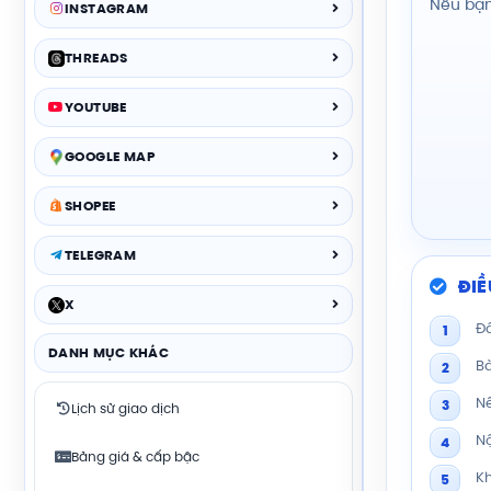
Nếu bạn
INSTAGRAM
THREADS
YOUTUBE
GOOGLE MAP
SHOPEE
TELEGRAM
ĐIỀ
X
Đâ
1
DANH MỤC KHÁC
Bà
2
Nế
3
Lịch sử giao dịch
Nộ
4
Bảng giá & cấp bậc
Kh
5