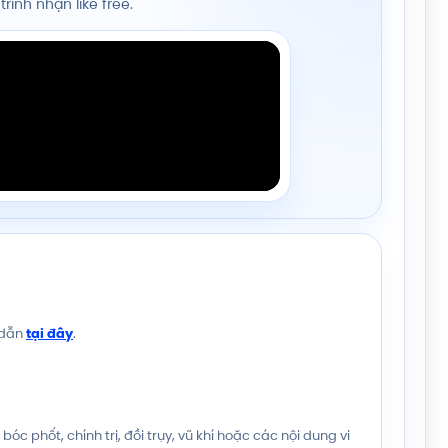
ình nhận like free.
 dẫn
tại đây
.
óc phốt, chính trị, đồi trụy, vũ khí hoặc các nội dung vi