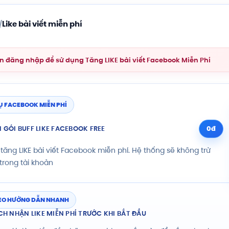
Like bài viết miễn phí
/
n đăng nhập để sử dụng Tăng LIKE bài viết Facebook Miễn Phí
Ụ FACEBOOK MIỄN PHÍ
 GÓI BUFF LIKE FACEBOOK FREE
0đ
 tăng LIKE bài viết Facebook miễn phí. Hệ thống sẽ không trừ
trong tài khoản
EO HƯỚNG DẪN NHANH
H NHẬN LIKE MIỄN PHÍ TRƯỚC KHI BẮT ĐẦU