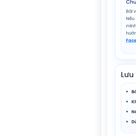
Chu
Bài v
Nếu 
mình
hướ
Fac
Lưu 
Bà
K
N
Dù