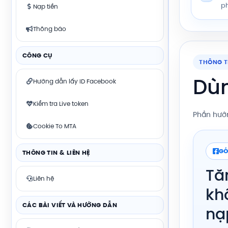
p
Nạp tiền
Thông báo
CÔNG CỤ
THÔNG T
Dùn
Hướng dẫn lấy ID Facebook
Kiểm tra Live token
Phần hướn
Cookie To MTA
GÓ
THÔNG TIN & LIÊN HỆ
Tă
Liên hệ
kh
CÁC BÀI VIẾT VÀ HƯỚNG DẪN
nạ