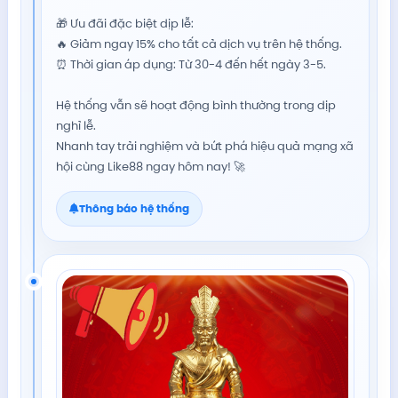
🎁 Ưu đãi đặc biệt dịp lễ:
🔥 Giảm ngay 15% cho tất cả dịch vụ trên hệ thống.
⏰ Thời gian áp dụng: Từ 30-4 đến hết ngày 3-5.
Hệ thống vẫn sẽ hoạt động bình thường trong dịp
nghỉ lễ.
Nhanh tay trải nghiệm và bứt phá hiệu quả mạng xã
hội cùng Like88 ngay hôm nay! 🚀
Thông báo hệ thống