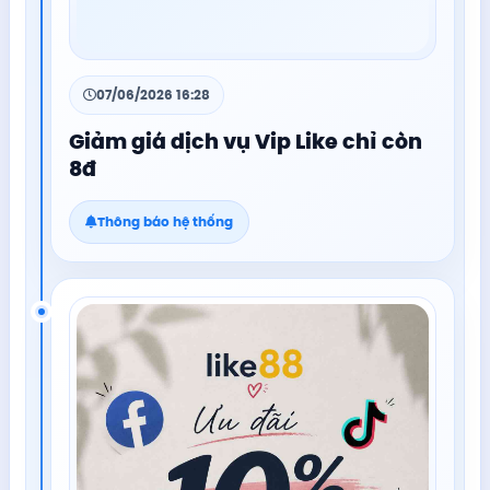
07/06/2026 16:28
Giảm giá dịch vụ Vip Like chỉ còn
8đ
Thông báo hệ thống