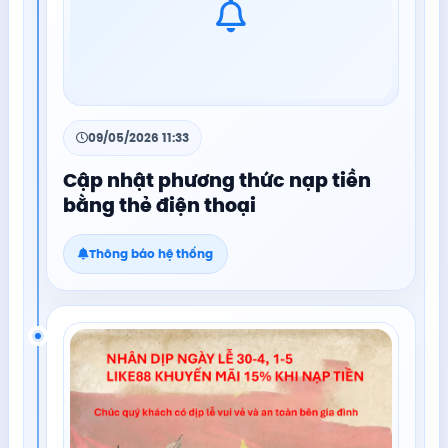
09/05/2026 11:33
Cập nhật phương thức nạp tiền
bằng thẻ điện thoại
Thông báo hệ thống