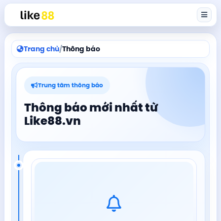
Trang chủ
/
Thông báo
Trung tâm thông báo
Thông báo mới nhất từ
Like88.vn