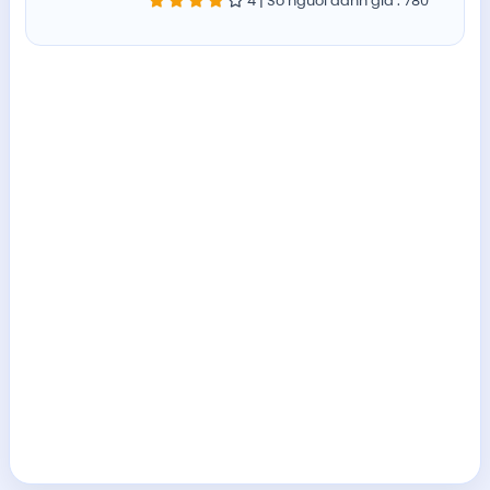
4
| Số người đánh giá
: 780